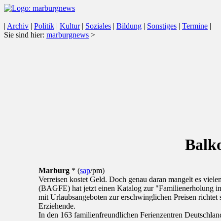
|
Archiv
|
Politik
|
Kultur
|
Soziales
|
Bildung
|
Sonstiges
|
Termine
|
Sie sind hier:
marburgnews
>
Balko
Marburg
* (
sap
/pm)
Verreisen kostet Geld. Doch genau daran mangelt es viele
(BAGFE) hat jetzt einen Katalog zur "Familienerholung i
mit Urlaubsangeboten zur erschwinglichen Preisen richtet 
Erziehende.
In den 163 familienfreundlichen Ferienzentren Deutschl