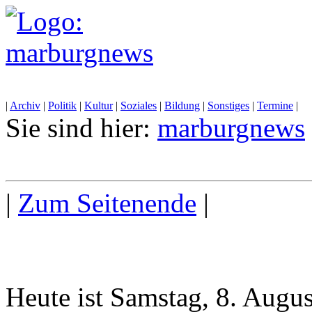
|
Archiv
|
Politik
|
Kultur
|
Soziales
|
Bildung
|
Sonstiges
|
Termine
|
Sie sind hier:
marburgnews
|
Zum Seitenende
|
Heute ist Samstag, 8. Augu