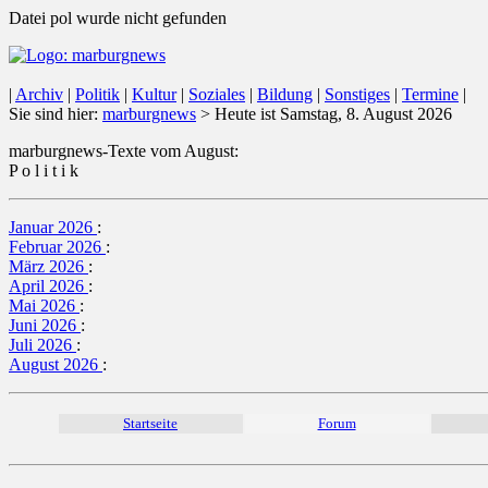
Datei pol wurde nicht gefunden
|
Archiv
|
Politik
|
Kultur
|
Soziales
|
Bildung
|
Sonstiges
|
Termine
|
Sie sind hier:
marburgnews
> Heute ist Samstag, 8. August 2026
marburgnews-Texte vom August:
P o l i t i k
Januar 2026
:
Februar 2026
:
März 2026
:
April 2026
:
Mai 2026
:
Juni 2026
:
Juli 2026
:
August 2026
:
Startseite
Forum