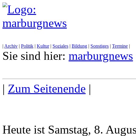
|
Archiv
|
Politik
|
Kultur
|
Soziales
|
Bildung
|
Sonstiges
|
Termine
|
Sie sind hier:
marburgnews
|
Zum Seitenende
|
Heute ist Samstag, 8. Augu