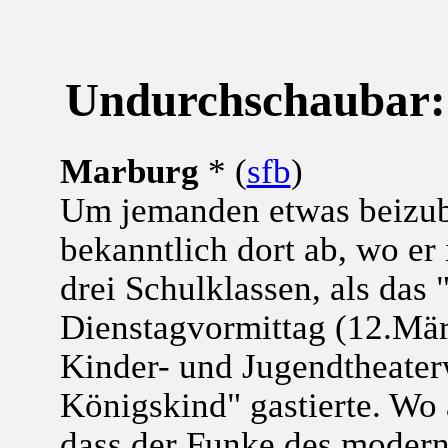
Undurchschaubar: 
Marburg
* (
sfb
)
Um jemanden etwas beizub
bekanntlich dort ab, wo er 
drei Schulklassen, als das
Dienstagvormittag (12.Mä
Kinder- und Jugendtheater
Königskind" gastierte. Wo 
dass der Funke des modern