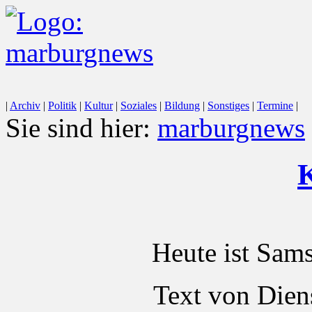
|
Archiv
|
Politik
|
Kultur
|
Soziales
|
Bildung
|
Sonstiges
|
Termine
|
Sie sind hier:
marburgnews
K
Heute ist Sam
Text von Dien