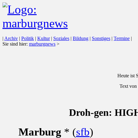
|
Archiv
|
Politik
|
Kultur
|
Soziales
|
Bildung
|
Sonstiges
|
Termine
|
Sie sind hier:
marburgnews
>
Heute ist 
Text von 
Droh-gen: HIGH
Marburg
* (
sfb
)