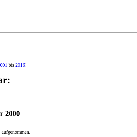
001
bis
2016
!
ar:
r 2000
0
aufgenommen.