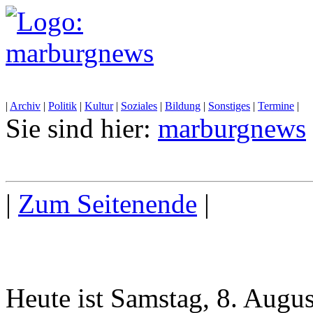
|
Archiv
|
Politik
|
Kultur
|
Soziales
|
Bildung
|
Sonstiges
|
Termine
|
Sie sind hier:
marburgnews
|
Zum Seitenende
|
Heute ist Samstag, 8. Augu