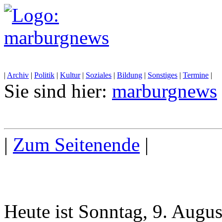
|
Archiv
|
Politik
|
Kultur
|
Soziales
|
Bildung
|
Sonstiges
|
Termine
|
Sie sind hier:
marburgnews
|
Zum Seitenende
|
Heute ist Sonntag, 9. Augu