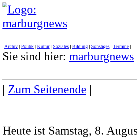
|
Archiv
|
Politik
|
Kultur
|
Soziales
|
Bildung
|
Sonstiges
|
Termine
|
Sie sind hier:
marburgnews
|
Zum Seitenende
|
Heute ist Samstag, 8. Augu