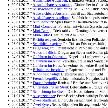
30.01.2017 *
Aushaltbare Ausgaben
: Landkreis verlässt Schut
30.01.2017 *
Ausnehmbare Ausstattung
: Einbrecher in Gastst
30.01.2017 *
Auslöschbare Ausführung
: Müll- und Altkleiderc
30.01.2017 *
Ausweichbare Ausfahrt
: Unfall auf Stadtautoba
30.01.2017 *
Ausleihbare Ausstellung
: Stadtbücherei präsentie
28.01.2017 *
Auf Sparkurs
: Spies brachte Haushaltsentwurf in
27.01.2017 *
Mini-Computer
: Forscher entwickeln Sprachausga
27.01.2017 *
Mini-Betrag
: Diebstahl von Geträngedose verrie
27.01.2017 *
Mini-Auto
: Unfallflucht Am Grün
26.01.2017 *
Richtig reagiert
: Seniorin ließ falschen Polizisten 
26.01.2017 *
Schriftlich reagiert
: Graffitis an Friseurgeschäft 
26.01.2017 *
Feige reagiert
: Unfallflucht in Parkhaus und auf 
25.01.2017 *
Autos im Blick
: Drogen am Steuer und Reifen pla
24.01.2017 *
Gefahren in Oberstadt
: Kugel aus Luftgewehr ver
24.01.2017 *
Gefahren im Auto
: Verkehrsunfälle und Vandali
24.01.2017 *
Gefahren im Haus
: Anwohner bemerkte Brand in
23.01.2017 *
Behältnisse beschädigt
: Papiermülltonne und Feu
23.01.2017 *
Autos beschädigt
: Diebstähle und Unfallflucht
23.01.2017 *
Fremde begrüßt
: 2. Internationales Neujahrsfest 
23.01.2017 *
Frauen bedroht
: Raub auf Brücke und Streit vo
22.01.2017 *
Unterstützung im Streit
: Lebenshilfe würdigte Ve
22.01.2017 *
Schlichtung im Streik
: Die Busse fahren ab Mont
21.01.2017 *
Ausgezeichnet
: Peter-Becker-Preis würdigt Fried
20.01.2017 *
Zwei Straftaten
: Einbruchsversuch und Trunkenh
20.01.2017 *
Zwei Syrer
: Sechs Stipendien für angehende Med