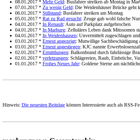
08.01.2017 *
Mehr Geld
: Busfahrer streiken ab Montag in Ma
07.01.2017 *
Zu wenig Geld
: Die Weidenhäuser Brücke geht k
06.01.2017 *
Stillstand
: Busfahrer streiken am Montag
05.01.2017 *
Rat zu Rad gesucht
: Zeuge gab wohl falsche Nu
04.01.2017 *
In Renault
: Auto auf Parkplatz aufgebrochen
04.01.2017 *
In Marburg
: Zelluläres Leben dank Mitosomen st
04.01.2017 *
In Weidenhausen
: Unvermittelt zugeschlagen un
03.01.2017 *
Erneut angezeigt
: Mutwillige Sachbeschädigung
03.01.2017 *
Erneut angestiegen
: KJC nannte Erwerbslosenza
02.01.2017 *
Ermittlungen
: Balkonbrand durch fahrlässige Bra
02.01.2017 *
verletzungen
: Schlägereien, Raub, Einbrüche, V
01.01.2017 *
Frohes Neues Jahr
: Goldene Sterne am nächtlic
Hinweis:
Die neuesten Beiträge
können Interessierte auch als RSS-F