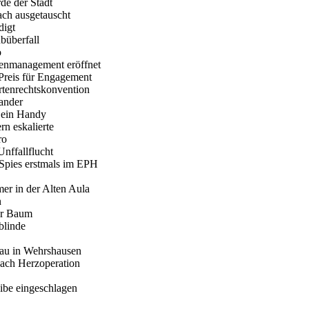
rde der Stadt
ach ausgetauscht
digt
büberfall
o
atenmanagement eröffnet
reis für Engagement
rtenrechtskonvention
nander
 ein Handy
rn eskalierte
ro
nffallflucht
Spies erstmals im EPH
er in der Alten Aula
n
er Baum
blinde
bau in Wehrshausen
nach Herzoperation
ibe eingeschlagen