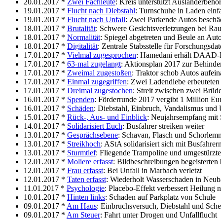
20.01.2017 *
Zwei Fachleute
: Kreis unterstützt Ausländerbehö
19.01.2017 *
Flucht nach Diebstahl
: Turnschuhe in Laden einf
19.01.2017 *
Flucht nach Unfall
: Zwei Parkende Autos beschä
18.01.2017 *
Brutalität
: Schwere Gesichtsverletzungen bei Rau
18.01.2017 *
Normalität
: Spiegel abgetreten und Beule an Aut
18.01.2017 *
Digitalität
: Zentrale Stabsstelle für Forschungsd
17.01.2017 *
Vielmal zugesprochen
: Hamedani erhält DAAD-P
17.01.2017 *
63-mal zugelangt
: Aktionsplan 2017 zur Behinde
17.01.2017 *
Zweimal zugestoßen
: Traktor schob Autos aufei
17.01.2017 *
Einmal zugegriffen
: Zwei Ladendiebe erbeuteten
17.01.2017 *
Dreimal zugestochen
: Streit zwischen zwei Brüde
16.01.2017 *
Spenden
: Förderrunde 2017 vergibt 1 Million Eu
16.01.2017 *
Schäden
: Diebstahl, Einbruch, Vandalismus und U
15.01.2017 *
Rück-, Aus- und Einblick
: Neujahrsempfang mit 
14.01.2017 *
Solidarisiert Euch
: Busfahrer streiken weiter
13.01.2017 *
Gesprächsebene
: Schavan, Flasch und Schorlemm
13.01.2017 *
Streikhoch
: AStA solidarisiert sich mit Busfahrer
13.01.2017 *
Sturmtief
: Fliegende Trampoline und umgestürzt
12.01.2017 *
Moliere erfasst
: Bildbeschreibungen begeisterten 
12.01.2017 *
Frau erfasst
: Bei Unfall in Marbach verletzt
12.01.2017 *
Taten erfasst
: Wiederholt Wasserschaden in Neu
11.01.2017 *
Psychologie
: Placebo-Effekt verbessert Heilung 
10.01.2017 *
Hinten links
: Schaden auf Parkplatz von Schule
09.01.2017 *
Am Haus
: Einbruchsversuch, Diebstahl und Sche
09.01.2017 *
Am Steuer
: Fahrt unter Drogen und Unfallflucht