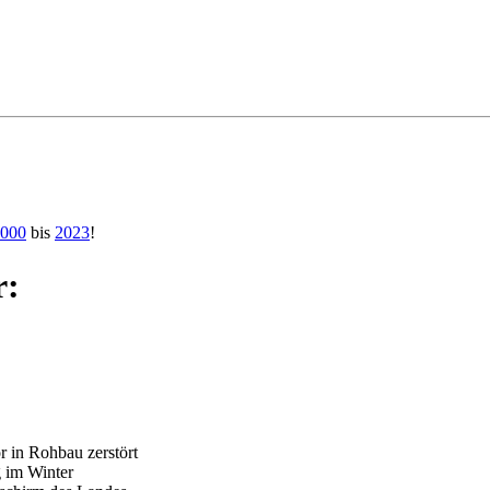
000
bis
2023
!
r:
r in Rohbau zerstört
g im Winter