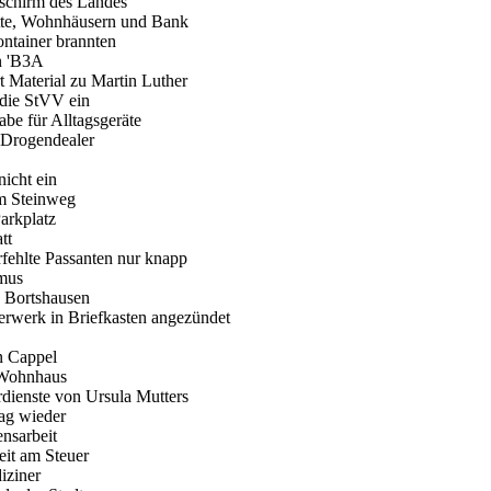
zschirm des Landes
ätte, Wohnhäusern und Bank
ontainer brannten
hn 'B3A
rt Material zu Martin Luther
 die StVV ein
be für Alltagsgeräte
t Drogendealer
nicht ein
am Steinweg
Parkplatz
tt
fehlte Passanten nur knapp
smus
 Bortshausen
erwerk in Briefkasten angezündet
in Cappel
r Wohnhaus
rdienste von Ursula Mutters
ag wieder
ensarbeit
eit am Steuer
iziner