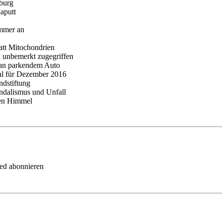
rburg
aputt
mmer an
att Mitochondrien
d unbemerkt zugegriffen
 an parkendem Auto
hl für Dezember 2016
ndstiftung
andalismus und Unfall
hen Himmel
eed abonnieren