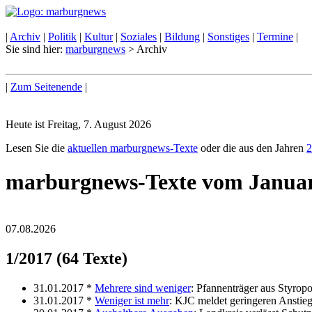
|
Archiv
|
Politik
|
Kultur
|
Soziales
|
Bildung
|
Sonstiges
|
Termine
|
Sie sind hier:
marburgnews
> Archiv
|
Zum Seitenende
|
Heute ist Freitag, 7. August 2026
Lesen Sie die
aktuellen marburgnews-Texte
oder die aus den Jahren
2
marburgnews-Texte vom Janua
07.08.2026
1/2017 (64 Texte)
31.01.2017 *
Mehrere sind weniger
: Pfannenträger aus Styropo
31.01.2017 *
Weniger ist mehr
: KJC meldet geringeren Anstie