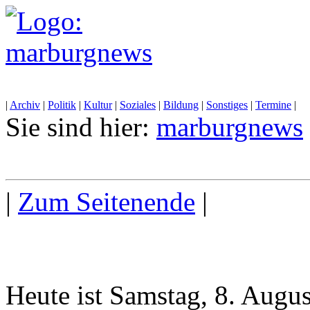
|
Archiv
|
Politik
|
Kultur
|
Soziales
|
Bildung
|
Sonstiges
|
Termine
|
Sie sind hier:
marburgnews
|
Zum Seitenende
|
Heute ist Samstag, 8. Augu