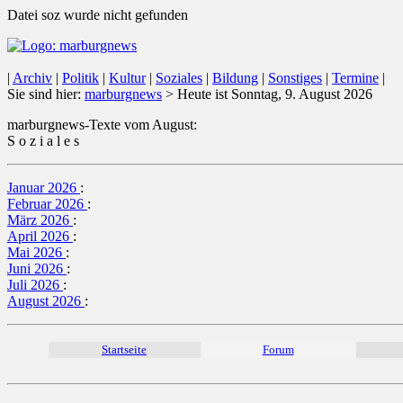
Datei soz wurde nicht gefunden
|
Archiv
|
Politik
|
Kultur
|
Soziales
|
Bildung
|
Sonstiges
|
Termine
|
Sie sind hier:
marburgnews
> Heute ist Sonntag, 9. August 2026
marburgnews-Texte vom August:
S o z i a l e s
Januar 2026
:
Februar 2026
:
März 2026
:
April 2026
:
Mai 2026
:
Juni 2026
:
Juli 2026
:
August 2026
:
Startseite
Forum