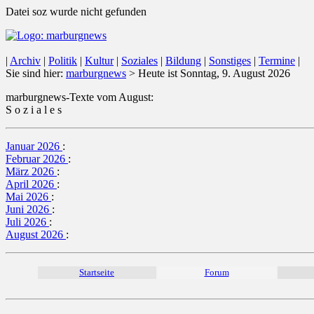
Datei soz wurde nicht gefunden
|
Archiv
|
Politik
|
Kultur
|
Soziales
|
Bildung
|
Sonstiges
|
Termine
|
Sie sind hier:
marburgnews
> Heute ist Sonntag, 9. August 2026
marburgnews-Texte vom August:
S o z i a l e s
Januar 2026
:
Februar 2026
:
März 2026
:
April 2026
:
Mai 2026
:
Juni 2026
:
Juli 2026
:
August 2026
:
Startseite
Forum