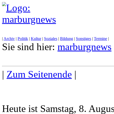
|
Archiv
|
Politik
|
Kultur
|
Soziales
|
Bildung
|
Sonstiges
|
Termine
|
Sie sind hier:
marburgnews
|
Zum Seitenende
|
Heute ist Samstag, 8. Augu