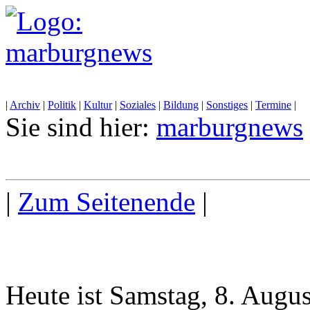
|
Archiv
|
Politik
|
Kultur
|
Soziales
|
Bildung
|
Sonstiges
|
Termine
|
Sie sind hier:
marburgnews
|
Zum Seitenende
|
Heute ist Samstag, 8. Augu