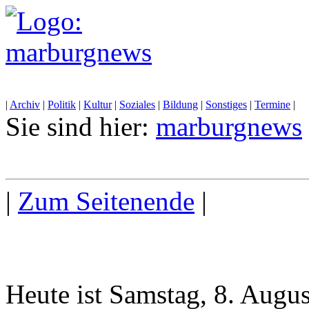
|
Archiv
|
Politik
|
Kultur
|
Soziales
|
Bildung
|
Sonstiges
|
Termine
|
Sie sind hier:
marburgnews
|
Zum Seitenende
|
Heute ist Samstag, 8. Augu