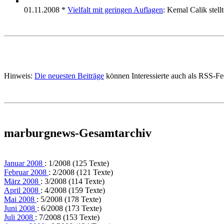
01.11.2008 *
Vielfalt mit geringen Auflagen
: Kemal Calik stell
Hinweis:
Die neuesten Beiträge
können Interessierte auch als RSS-F
marburgnews-Gesamtarchiv
Januar 2008
: 1/2008 (125 Texte)
Februar 2008
: 2/2008 (121 Texte)
März 2008
: 3/2008 (114 Texte)
April 2008
: 4/2008 (159 Texte)
Mai 2008
: 5/2008 (178 Texte)
Juni 2008
: 6/2008 (173 Texte)
Juli 2008
: 7/2008 (153 Texte)