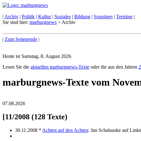
|
Archiv
|
Politik
|
Kultur
|
Soziales
|
Bildung
|
Sonstiges
|
Termine
|
Sie sind hier:
marburgnews
> Archiv
|
Zum Seitenende
|
Heute ist Samstag, 8. August 2026
Lesen Sie die
aktuellen marburgnews-Texte
oder die aus den Jahren
2
marburgnews-Texte vom Novem
07.08.2026
[11/2008 (128 Texte)
30.11.2008 *
Achten auf den Achten
: Jan Schalauske auf Link