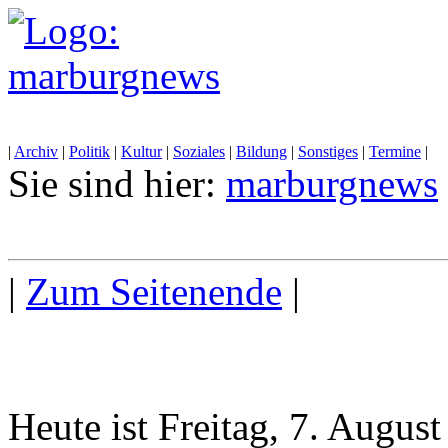
|
Archiv
|
Politik
|
Kultur
|
Soziales
|
Bildung
|
Sonstiges
|
Termine
|
Sie sind hier:
marburgnews
|
Zum Seitenende
|
Heute ist Freitag, 7. Augus