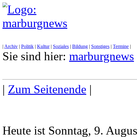
|
Archiv
|
Politik
|
Kultur
|
Soziales
|
Bildung
|
Sonstiges
|
Termine
|
Sie sind hier:
marburgnews
|
Zum Seitenende
|
Heute ist Sonntag, 9. Augu