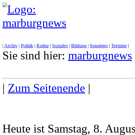
|
Archiv
|
Politik
|
Kultur
|
Soziales
|
Bildung
|
Sonstiges
|
Termine
|
Sie sind hier:
marburgnews
|
Zum Seitenende
|
Heute ist Samstag, 8. Augu