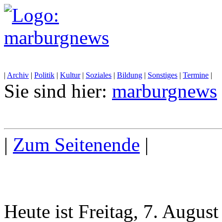
|
Archiv
|
Politik
|
Kultur
|
Soziales
|
Bildung
|
Sonstiges
|
Termine
|
Sie sind hier:
marburgnews
|
Zum Seitenende
|
Heute ist Freitag, 7. Augus